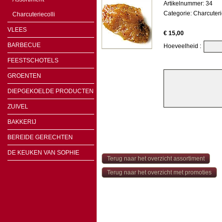
Artikelnummer: 34
Categorie:
Charcuter
Charcuteriecolli
VLEES
€ 15,00
BARBECUE
Hoeveelheid :
FEESTSCHOTELS
GROENTEN
DIEPGEKOELDE PRODUCTEN
ZUIVEL
BAKKERIJ
BEREIDE GERECHTEN
DE KEUKEN VAN SOPHIE
Terug naar het overzicht assortiment
Terug naar het overzicht met promoties