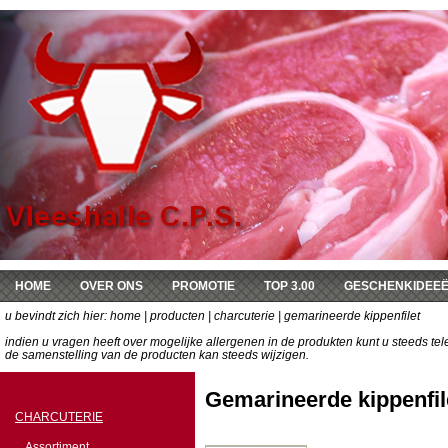
HOME
OVER ONS
PROMOTIE
TOP 3.00
GESCHENKIDEE
u bevindt zich hier:
DE KEUKEN VAN SOPHIE
home
|
producten
|
charcuterie
| gemarineerde kippenfilet
indien u vragen heeft over mogelijke allergenen in de produkten kunt u steeds t
de samenstelling van de producten kan steeds wijzigen.
Gemarineerde kippenfil
CHARCUTERIE
Assortiment