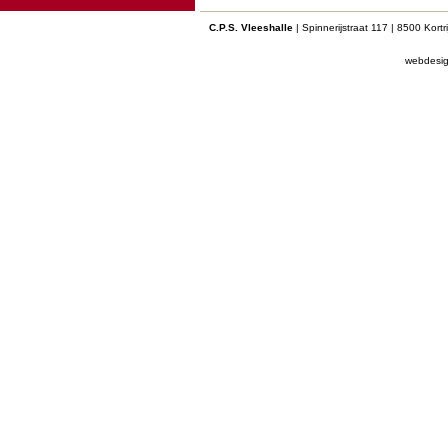
C.P.S. Vleeshalle
| Spinnerijstraat 117 | 8500 Kort
webdesi