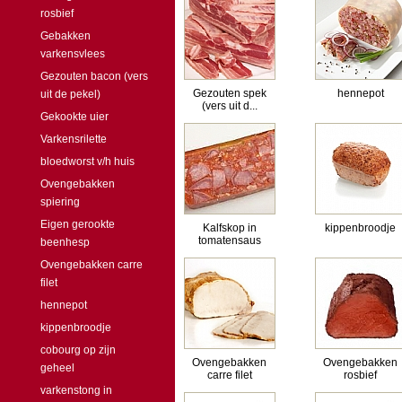
rosbief
Gebakken
varkensvlees
Gezouten bacon (vers
Gezouten spek
hennepot
uit de pekel)
(vers uit d...
Gekookte uier
Varkensrilette
bloedworst v/h huis
Ovengebakken
spiering
Eigen gerookte
Kalfskop in
kippenbroodje
tomatensaus
beenhesp
Ovengebakken carre
filet
hennepot
kippenbroodje
cobourg op zijn
Ovengebakken
Ovengebakken
geheel
carre filet
rosbief
varkenstong in