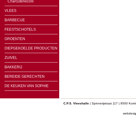
Charcuteriecolli
VLEES
BARBECUE
FEESTSCHOTELS
GROENTEN
DIEPGEKOELDE PRODUCTEN
ZUIVEL
BAKKERIJ
BEREIDE GERECHTEN
DE KEUKEN VAN SOPHIE
C.P.S. Vleeshalle
| Spinnerijstraat 117 | 8500 Kort
webdesi