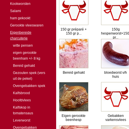
Kookworsten
Salami
ham gekookt
Gerookte vleeswaren
150 gr préparé +
150g
Eigenbereide
150 gr p...
hespenworst+15
pr...
charcuterie
witte pensen
eigen gerookte
beenham +/- 8 kg
Bereid gehakt
Bereid gehakt
bloedworst v/h
Gezouten spek (vers
huis
uit de pekel)
Ovengebakken spek
Kalfsbrood
Hoofdvlees
Kalfskop in
tomatensaus
Eigen gerookte
Gebakken
beenhesp
varkensvlees
Leverworst
Ovengebakken