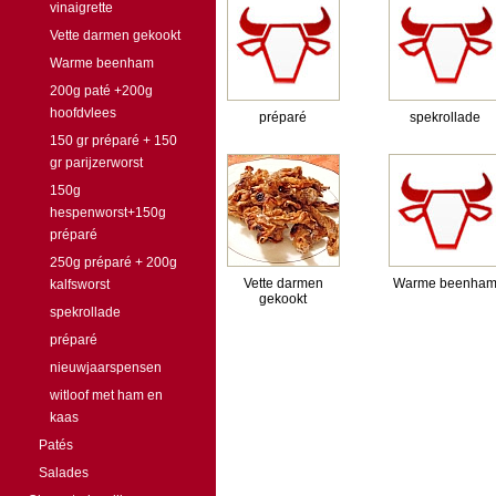
vinaigrette
Vette darmen gekookt
Warme beenham
200g paté +200g
hoofdvlees
préparé
spekrollade
150 gr préparé + 150
gr parijzerworst
150g
hespenworst+150g
préparé
250g préparé + 200g
Vette darmen
Warme beenha
kalfsworst
gekookt
spekrollade
préparé
nieuwjaarspensen
witloof met ham en
kaas
Patés
Salades