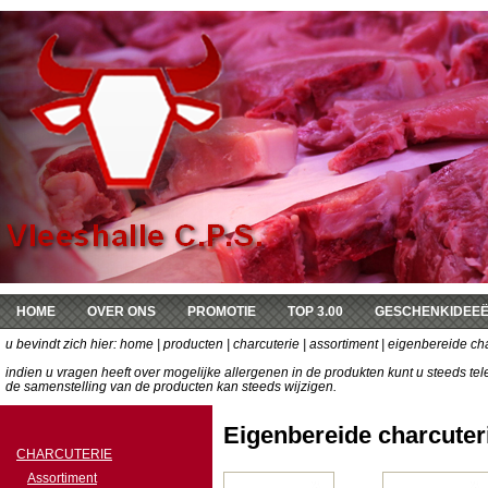
HOME
OVER ONS
PROMOTIE
TOP 3.00
GESCHENKIDEE
u bevindt zich hier:
DE KEUKEN VAN SOPHIE
home
|
producten
|
charcuterie
|
assortiment
| eigenbereide ch
indien u vragen heeft over mogelijke allergenen in de produkten kunt u steeds t
de samenstelling van de producten kan steeds wijzigen.
Eigenbereide charcuter
CHARCUTERIE
Assortiment