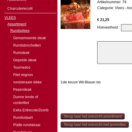
Artikelnummer: 79
Categorie:
Vlees
-
Ass
Charcuteriecolli
VLEES
€ 21,25
Assortiment
Hoeveelheid :
Rundsvlees
Gemarineerde steak
Rundsbrochetten
Rumsteak
Gepelde steak
Tournedos
Filet mignon
rundskraaie dikke
1ste keuze Wit-Blauw ras
Pepersteak
Dunne lende of
contrefilet
Extra Entrecote/Zesrib
Terug naar het overzicht assortiment
Rundsstaart
Terug naar het overzicht met promoties
Platte rundskraai