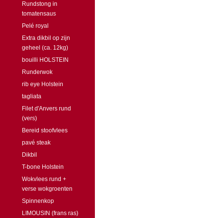
Rundstong in
tomatensaus
Pelé royal
Extra dikbil op zijn
geheel (ca. 12kg)
bouilli HOLSTEIN
Runderwok
rib eye Holstein
tagliata
Filet d'Anvers rund
(vers)
Bereid stoofvlees
pavé steak
Dikbil
T-bone Holstein
Wokvlees rund +
verse wokgroenten
Spinnenkop
LIMOUSIN (frans ras)