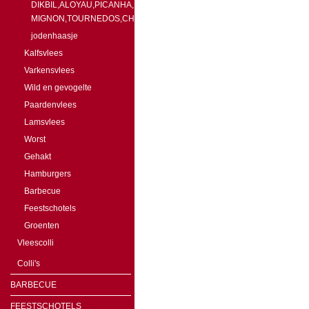
DIKBIL,ALOYAU,PICANHA,FILET
MIGNON,TOURNEDOS,CHATEAUBRIAND
jodenhaasje
Kalfsvlees
Varkensvlees
Wild en gevogelte
Paardenvlees
Lamsvlees
Worst
Gehakt
Hamburgers
Barbecue
Feestschotels
Groenten
Vleescolli
Colli's
BARBECUE
FEESTSCHOTELS