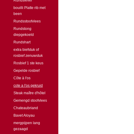
Rundslever
bouilli Platte rib met
been
Rundsstoofvlees
Rundstong
diepgekoeld
Rundshart
extra biefstuk of
rosbief zenuwstuk
Rosbief 1 ste keus
Gepelde rosbief
Côte à l'os
cote a l'os gekruid
Steak maître d'hôtel
Gemengd stoofvlees
Chateaubriand
Bavet Aloyau
mergpijpen lang
gezaagd