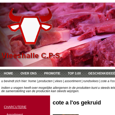
HOME
OVER ONS
PROMOTIE
TOP 3.00
GESCHENKIDEE
u bevindt zich hier:
DE KEUKEN VAN SOPHIE
home
|
producten
|
vlees
|
assortiment
|
rundsvlees
| cote a l'o
indien u vragen heeft over mogelijke allergenen in de produkten kunt u steeds t
de samenstelling van de producten kan steeds wijzigen.
cote a l'os gekruid
CHARCUTERIE
Assortiment