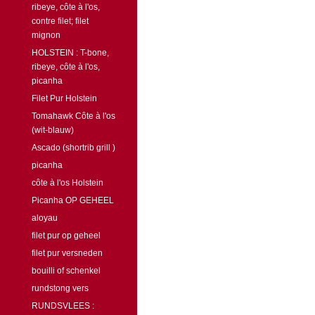
ribeye, côte à l'os,
contre filet; filet
mignon
HOLSTEIN : T-bone,
ribeye, côte à l'os,
picanha
Filet Pur Holstein
Tomahawk Côte à l'os
(wit-blauw)
Ascado (shortrib grill )
picanha
côte à l'os Holstein
Picanha OP GEHEEL
aloyau
filet pur op geheel
filet pur versneden
bouilli of schenkel
rundstong vers
RUNDSVLEES :