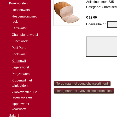
Artikelnummer: 235
Kookworsten
Categorie:
Charcuter
Hespenworst
Hespenworst met
€ 22,00
look
Hoeveelheid :
Kalfsworst
Champignonworst
Lunchworst
Petit Paris
Lookworst
Kippenwit
Jagersworst
Parijzerworst
Kippenwit met
Terug naar het overzicht assortiment
tuinkruiden
Terug naar het overzicht met promoties
2 lookworsten + 2
jagersworsten
kippenworst
kookworst
Salami