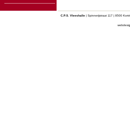
C.P.S. Vleeshalle
| Spinnerijstraat 117 | 8500 Kort
webdesi