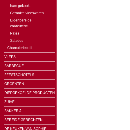
ham gekookt
Gerookte vleeswaren
Eigenbereide
charcuterie
Patés
Salades
Charcuteriecolli
VLEES
BARBECUE
FEESTSCHOTELS
GROENTEN
DIEPGEKOELDE PRODUCTEN
ZUIVEL
BAKKERIJ
BEREIDE GERECHTEN
DE KEUKEN VAN SOPHIE