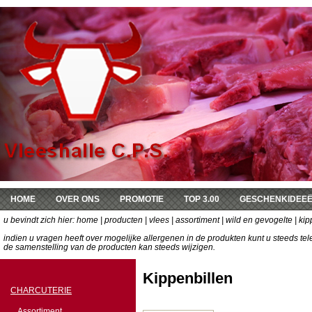
HOME
OVER ONS
PROMOTIE
TOP 3.00
GESCHENKIDEE
u bevindt zich hier:
DE KEUKEN VAN SOPHIE
home
|
producten
|
vlees
|
assortiment
|
wild en gevogelte
| kip
indien u vragen heeft over mogelijke allergenen in de produkten kunt u steeds t
de samenstelling van de producten kan steeds wijzigen.
Kippenbillen
CHARCUTERIE
Assortiment