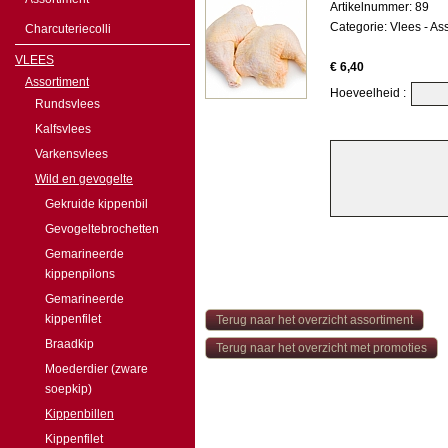
Artikelnummer: 89
Categorie:
Vlees
-
Ass
Charcuteriecolli
VLEES
€ 6,40
Assortiment
Hoeveelheid :
Rundsvlees
Kalfsvlees
Varkensvlees
Wild en gevogelte
Gekruide kippenbil
Gevogeltebrochetten
Gemarineerde
kippenpilons
Gemarineerde
kippenfilet
Terug naar het overzicht assortiment
Braadkip
Terug naar het overzicht met promoties
Moederdier (zware
soepkip)
Kippenbillen
Kippenfilet