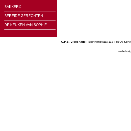
BAKKERIJ
BEREIDE GERECHTEN
DE KEUKEN VAN SOPHIE
C.P.S. Vleeshalle
| Spinnerijstraat 117 | 8500 Kort
webdesi