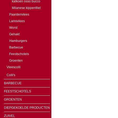
kalkoen osso bucco
Milanese kippenfilet
Paardenvlees
Lamsvlees
Worst
Gehakt
Hamburgers
Barbecue
Feestschotels
Groenten
Vleescolli
Colli's
BARBECUE
FEESTSCHOTELS
GROENTEN
DIEPGEKOELDE PRODUCTEN
ZUIVEL