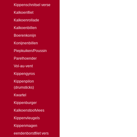
Kippenschnitsel verse
Kalkoenfilet
Kalkoenrollade
Kalkoenbillen
Boerenkonijn
Konijnenbillen
Piepkuiken/Poussin
Parelhoender
Vol-au-vent
Kippengyros
Kippenpilon
(drumsticks)
Kwartel
Kippenburger
Kalkoenstoofvlees
Kippenvleugels
Kippenmagen
eendenborstfilet vers