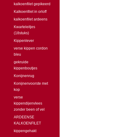
kalkoenfilet gepikeerd
Kalkoenfilet in orloff
kalkoenfilet ardeens
Kwarteleitjes
(18stuks)
Kippenlever
verse kippen cordon
bleu
gekruide
kippenboutjes
Konijnenrug
Konijnenvoorste met
kop
verse
kippendijenvlees
zonder been of vel
ARDEENSE
KALKOENFILET
kippengehakt