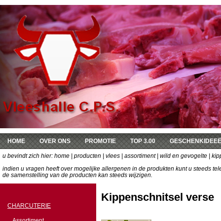
HOME
OVER ONS
PROMOTIE
TOP 3.00
GESCHENKIDEE
u bevindt zich hier:
DE KEUKEN VAN SOPHIE
home
|
producten
|
vlees
|
assortiment
|
wild en gevogelte
| kip
indien u vragen heeft over mogelijke allergenen in de produkten kunt u steeds t
de samenstelling van de producten kan steeds wijzigen.
Kippenschnitsel verse
CHARCUTERIE
Assortiment