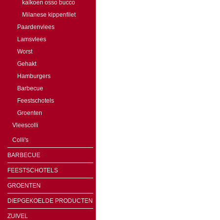
kalkoen osso bucco
Milanese kippenfilet
Paardenvlees
Lamsvlees
Worst
Gehakt
Hamburgers
Barbecue
Feestschotels
Groenten
Vleescolli
Colli's
BARBECUE
FEESTSCHOTELS
GROENTEN
DIEPGEKOELDE PRODUCTEN
ZUIVEL