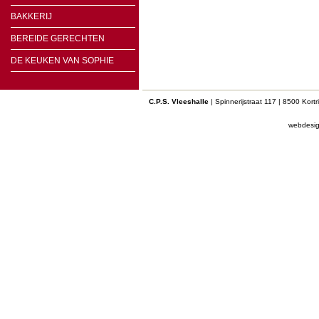
BAKKERIJ
BEREIDE GERECHTEN
DE KEUKEN VAN SOPHIE
C.P.S. Vleeshalle
| Spinnerijstraat 117 | 8500 Kort
webdesi