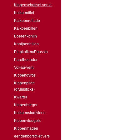
Kippenschnitsel verse
Kalkoenfilet
Kalkoenrollade
Kalkoenbillen
Boerenkonijn
Konijnenbillen
Piepkuiken/Poussin
Parelhoender
Vol-au-vent
Kippengyros
Kippenpilon
(drumsticks)
Kwartel
Kippenburger
Kalkoenstoofvlees
Kippenvleugels
Kippenmagen
eendenborstfilet vers