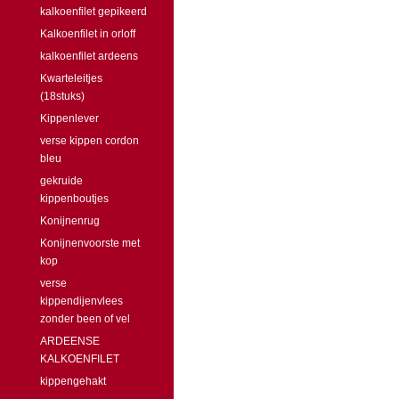
kalkoenfilet gepikeerd
Kalkoenfilet in orloff
kalkoenfilet ardeens
Kwarteleitjes
(18stuks)
Kippenlever
verse kippen cordon
bleu
gekruide
kippenboutjes
Konijnenrug
Konijnenvoorste met
kop
verse
kippendijenvlees
zonder been of vel
ARDEENSE
KALKOENFILET
kippengehakt