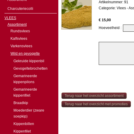
Artikelnummer: 91
Categorie:
Vlees
-
Ass
Charcuteriecolli
VLEES
€ 15,00
Assortiment
Hoeveelheid :
Rundsvlees
Kalfsvlees
Varkensvlees
Wild en gevogelte
Gekruide kippenbil
Gevogeltebrochetten
Gemarineerde
kippenpilons
Gemarineerde
kippenfilet
Terug naar het overzicht assortiment
Braadkip
Terug naar het overzicht met promoties
Moederdier (zware
soepkip)
Kippenbillen
Kippenfilet