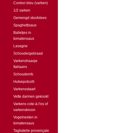
Cordon bleu (varken)
1/2 varken
Gemengd stoofvlees
Spaghettisaus
Balletjes in
tomatensaus
Lasagne
Schoudergebraad
Varkenshaasje
Italiaans
Schouderrib
Hutsepotcolli
Varkensstaart
Vette darmen gekookt
Varkens cote-à-l'os of
varkenskroon
Vogelnesten in
tomatensaus
Tagliatelle provençale