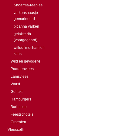
Shoarma-reepjes
varkenshaasje
gemarineerd
picanha varken
gelakte rib
(voorgegaard)
witloof met ham en
kaas
Wild en gevogelte
Paardenvlees
Lamsvlees
Worst
Gehakt
Hamburgers
Barbecue
Feestschotels
Groenten
Vleescolli