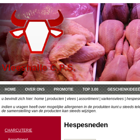
HOME
OVER ONS
PROMOTIE
TOP 3.00
GESCHENKIDEE
u bevindt zich hier:
DE KEUKEN VAN SOPHIE
home
|
producten
|
vlees
|
assortiment
|
varkensvlees
| hespes
indien u vragen heeft over mogelijke allergenen in de produkten kunt u steeds t
de samenstelling van de producten kan steeds wijzigen.
Hespesneden
CHARCUTERIE
Assortiment