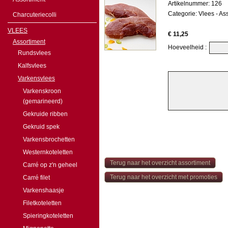
Artikelnummer: 126
Categorie:
Vlees
-
Ass
Charcuteriecolli
VLEES
€ 11,25
Assortiment
Hoeveelheid :
Rundsvlees
Kalfsvlees
Varkensvlees
Varkenskroon
(gemarineerd)
Gekruide ribben
Gekruid spek
Varkensbrochetten
Westernkoteletten
Terug naar het overzicht assortiment
Carré op z'n geheel
Terug naar het overzicht met promoties
Carré filet
Varkenshaasje
Filetkoteletten
Spieringkoteletten