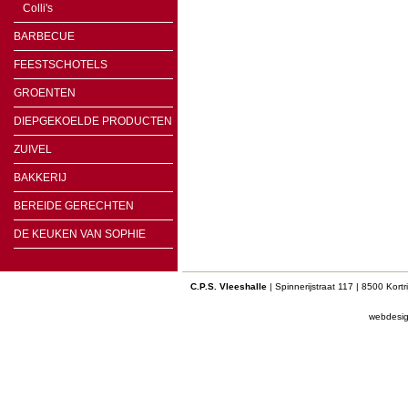
Colli's
BARBECUE
FEESTSCHOTELS
GROENTEN
DIEPGEKOELDE PRODUCTEN
ZUIVEL
BAKKERIJ
BEREIDE GERECHTEN
DE KEUKEN VAN SOPHIE
C.P.S. Vleeshalle
| Spinnerijstraat 117 | 8500 Kort
webdesi