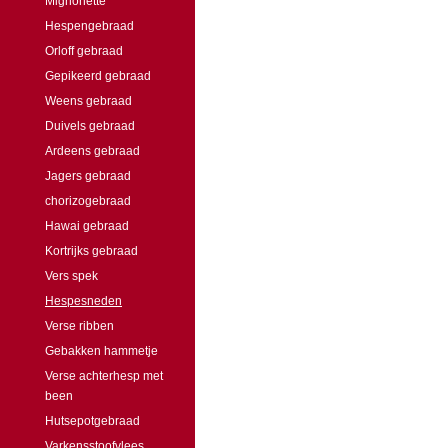
Mignonette
Hespengebraad
Orloff gebraad
Gepikeerd gebraad
Weens gebraad
Duivels gebraad
Ardeens gebraad
Jagers gebraad
chorizogebraad
Hawai gebraad
Kortrijks gebraad
Vers spek
Hespesneden
Verse ribben
Gebakken hammetje
Verse achterhesp met
been
Hutsepotgebraad
Varkensstoofvlees