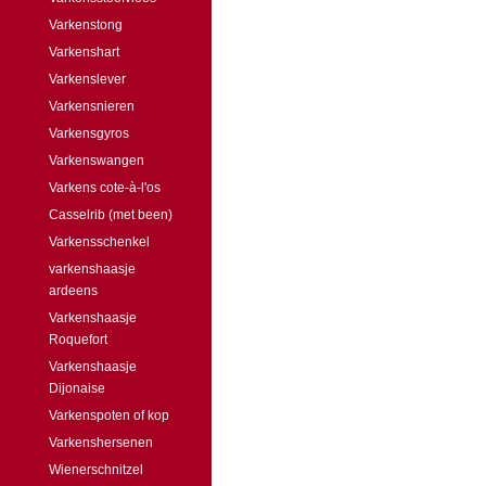
Varkenstong
Varkenshart
Varkenslever
Varkensnieren
Varkensgyros
Varkenswangen
Varkens cote-à-l'os
Casselrib (met been)
Varkensschenkel
varkenshaasje
ardeens
Varkenshaasje
Roquefort
Varkenshaasje
Dijonaise
Varkenspoten of kop
Varkenshersenen
Wienerschnitzel